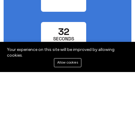
31
SECONDS
Your experience on this site will be improved by allowing
cookies.
Allow cookies
REJOIGNEZ-NOUS
22 October 2026 - 9:00am to
25 October 2026 - 6:00pm
Palais des Expositions -