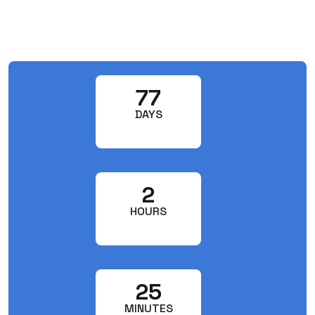
77
DAYS
2
HOURS
25
MINUTES