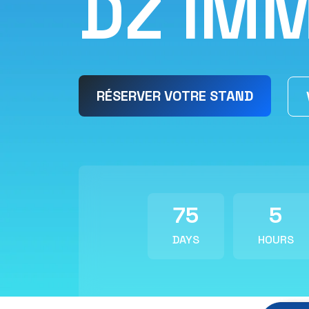
D
Z
I
M
RÉSERVER VOTRE STAND
75
5
DAYS
HOURS