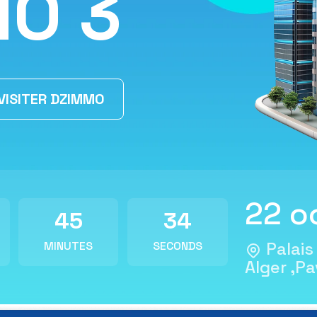
M
O
3
VISITER DZIMMO
22 o
45
32
Palais
MINUTES
SECONDS
Alger ,Pa