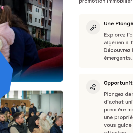
promotion immobilière
Une Plongé
Explorez l
algérien à 
Découvrez l
émergents, 
Opportunit
Plongez da
d’achat un
première ma
une propri
vous guide 
attentes.