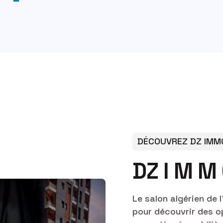
DÉCOUVREZ DZ IMM
D
Z
I
M
M
Le salon algérien de 
pour découvrir des o